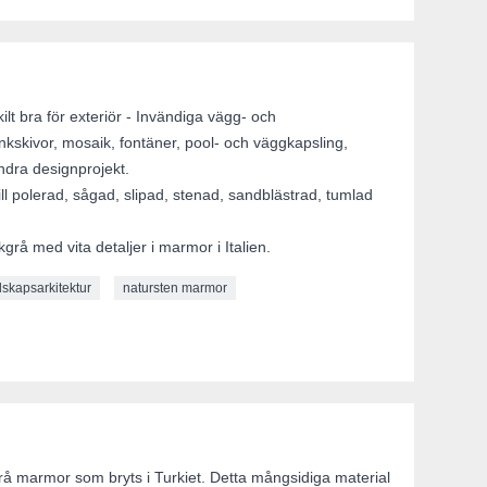
lt bra för exteriör - Invändiga vägg- och
kskivor, mosaik, fontäner, pool- och väggkapsling,
ndra designprojekt.
ll polerad, sågad, slipad, stenad, sandblästrad, tumlad
grå med vita detaljer i marmor i Italien.
dskapsarkitektur
natursten marmor
rå marmor som bryts i Turkiet. Detta mångsidiga material