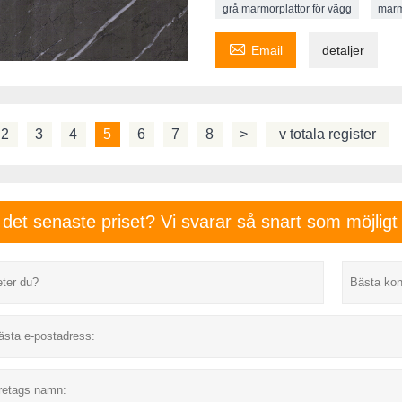
grå marmorplattor för vägg
marm

Email
detaljer
2
3
4
5
6
7
8
>
v totala register
 det senaste priset? Vi svarar så snart som möjlig