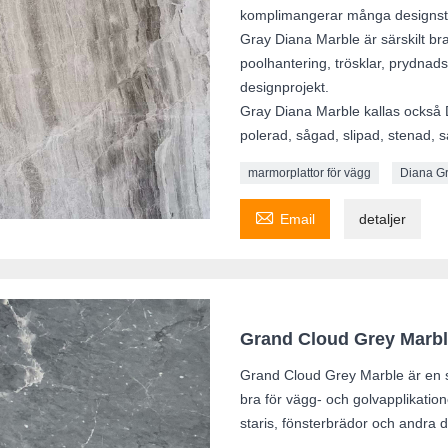
komplimangerar många designsti
Gray Diana Marble är särskilt br
poolhantering, trösklar, prydnads
designprojekt.
Gray Diana Marble kallas också 
polerad, sågad, slipad, stenad, 
marmorplattor för vägg
Diana G

Email
detaljer
Grand Cloud Grey Marb
Grand Cloud Grey Marble är en s
bra för vägg- och golvapplikation
staris, fönsterbrädor och andra d