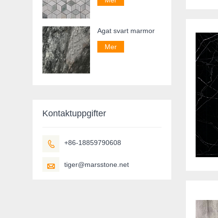
Agat svart marmor
Mer
Kontaktuppgifter
+86-18859790608

tiger@marsstone.net
