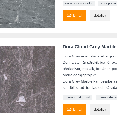
stora porslinsplattor
stora platto

Email
detaljer
Dora Cloud Grey Marble
Dora Gray är en slags silvergrå 
Denna sten är särskilt bra för e
bänkskivor, mosaik, fontäner, poo
andra designprojekt.
Dora Grey Marble kan bearbetas t
sandblästrad, tumlad och så vida
marmor bakgrund
marmorstenar 

Email
detaljer