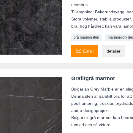
utomhus
Tillämpning: Bakgrundsvägg, bad
Stora volymer, stabila produkter,
bra, hög hårdhet, kan vara lämpli
grå marmorsten
marmorgolv de

Email
detaljer
Grafitgrå marmor
Bulgarian Grey Marble är en sla
Denna sten är särskilt bra för a
poolhantering, trösklar, prydnadss
andra designprojekt.
Bulgarisk grå marmor kan bearbet
tumlad och så vidare.