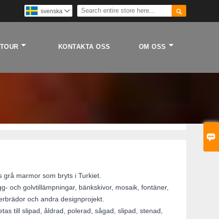

svenska

 TOUR
KONTAKTA OSS
OM OSS

 grå marmor som bryts i Turkiet.
gg- och golvtillämpningar, bänkskivor, mosaik, fontäner,
terbrädor och andra designprojekt.
 till slipad, åldrad, polerad, sågad, slipad, stenad,