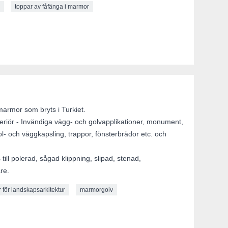
r
toppar av fåfänga i marmor
marmor som bryts i Turkiet.
xteriör - Invändiga vägg- och golvapplikationer, monument,
l- och väggkapsling, trappor, fönsterbrädor etc. och
ill polerad, sågad klippning, slipad, stenad,
re.
för landskapsarkitektur
marmorgolv