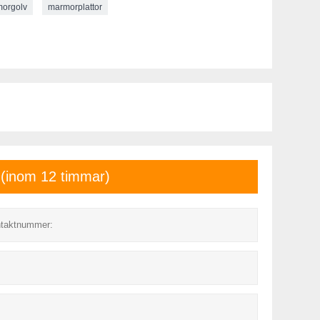
orgolv
marmorplattor
t (inom 12 timmar)