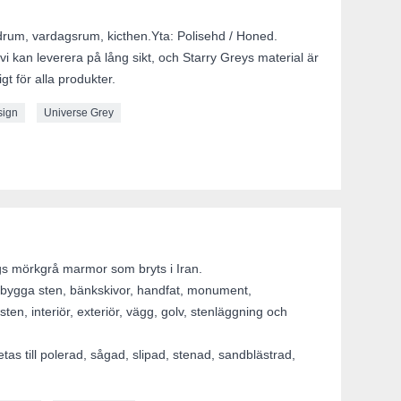
rum, vardagsrum, kicthen.Yta: Polisehd / Honed.
 vi kan leverera på lång sikt, och Starry Greys material är
gt för alla produkter.
sign
Universe Grey
gs mörkgrå marmor som bryts i Iran.
tt bygga sten, bänkskivor, handfat, monument,
ten, interiör, exteriör, vägg, golv, stenläggning och
as till polerad, sågad, slipad, stenad, sandblästrad,