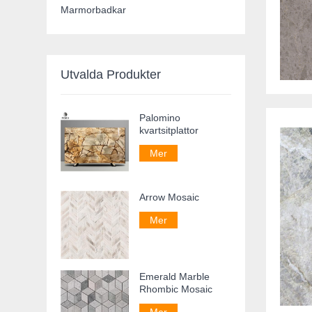
Marmorbadkar
Utvalda Produkter
Palomino
kvartsitplattor
Mer
Arrow Mosaic
Mer
Emerald Marble
Rhombic Mosaic
Mer