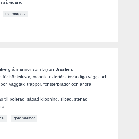
h så vidare.
marmorgolv
silvergrå marmor som bryts i Brasilien.
ra för bänkskivor, mosaik, exteriör - invändiga vägg- och
- och väggtak, trappor, fönsterbrädor och andra
 till polerad, sågad klippning, slipad, stenad,
re.
nel
golv marmor