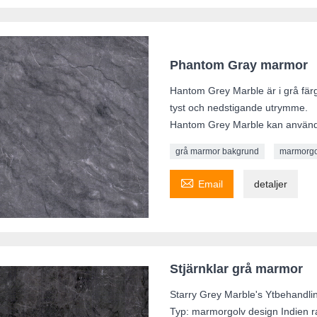
Phantom Gray marmor
Hantom Grey Marble är i grå färg
tyst och nedstigande utrymme.
Hantom Grey Marble kan användas
grå marmor bakgrund
marmorgo

Email
detaljer
Stjärnklar grå marmor
Starry Grey Marble's Ytbehandli
Typ: marmorgolv design Indien ra