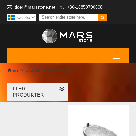

tiger@marsstone.net
+86-18859790608


svenska

Toggle

>
produkt
>
Marmorbadkar
hus
FLER
Marmorbadkar
PRODUKTER