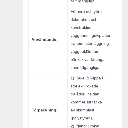
är tillgängliga.
För inre och yttre
dekoration och
konstruktion.
väggpanel, golvplattor,
Användande:
trappor, stenläggning,
väggbeklädnad,
bänkskiva, fåfänga
finns tillgängliga.
1) Kakel & klippa i
storlek i rökade
trälådor. insidan
kommer att täcka
Förpackning:
av skumplast
(polystyren).
2) Plattor i rökat