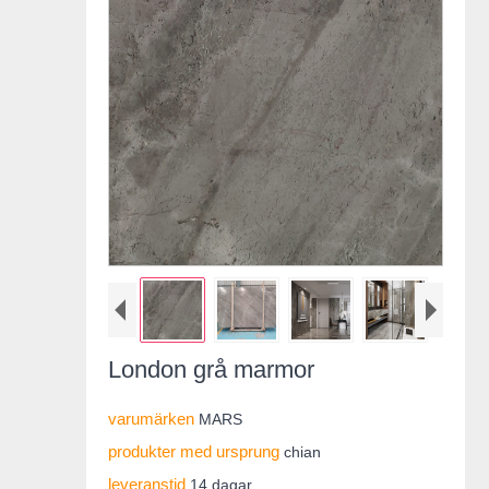
London grå marmor
varumärken
MARS
produkter med ursprung
chian
leveranstid
14 dagar